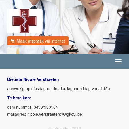
Maak afspraak via internet
Toggl
navig
Diëtiste Nicole Verstraeten
aanwezig op dinsdag en donderdagnamiddag vanaf 15u
Te bereiken:
gsm nummer: 0498/930184
mailadres:
eb.lvokgw@neteartsrev.elocin
© Introlution 2026