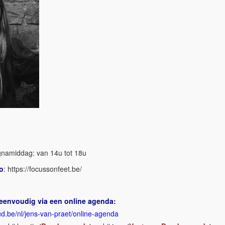
namiddag: van 14u tot 18u
o
: https://focussonfeet.be/
 eenvoudig via een online agenda:
d.be/nl/jens-van-praet/online-agenda