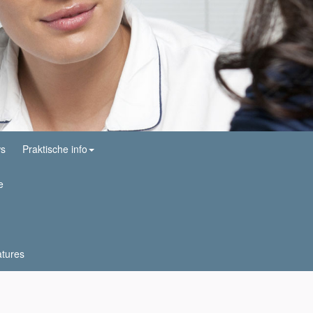
ws
Praktische info
e
tures