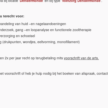
a bij locatie '
Dendermonde
' en bij type '
Voetzorg Dendermonde
'.
u terecht voor:
handeling van huid –en nagelaandoeningen
derzoek, gang –en loopanalyse en functionele zooltherapie
verzorging en schoeisel
g (drukpunten, wondjes, eeltvorming, monofillament)
n 2x per jaar recht op terugbetaling mits
voorschrift van de arts.
et voorschrift of heb je hulp nodig bij het boeken van afspraak, contact