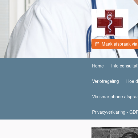
Maak afspraak via 
Home
Info consultat
Verlofregeling
Hoe d
Via smartphone afspr
Privacyverklaring - GD