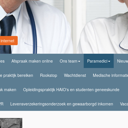
internet
ies
Afspraak maken online
Ons team
Paramedici
Nieu
e praktijk bereiken
Rookstop
Wachtdienst
Medische informati
aak maken
Opleidingspraktijk HAIO's en studenten geneeskunde
PR
Levensverzekeringsonderzoek en gewaarborgd inkomen
Vaca