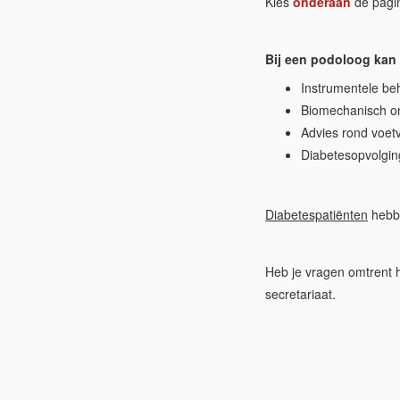
Kies
onderaan
de pagin
Bij een podoloog kan 
Instrumentele be
Biomechanisch on
Advies rond voet
Diabetesopvolgin
Diabetespatiënten
hebbe
Heb je vragen omtrent h
secretariaat.